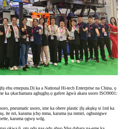
fụ ebu emeputa.Dị ka a National Hi-tech Enterprise na China, ọ
a-eme ka ọkachamara aghụghọ.ọ gafere àgwà akara usoro ISO9001:
soro, pneumatic usoro, ime ka obere plastic ịfụ akụkụ si 1ml ka
nụ, ite nri, karama ịchọ mma, karama ịsa mmiri, ogbunigwe
ipette, karama ọgwụ wdg.
a ruo ọkwa 6, otu ọdụ gaa ọdụ abụọ.Nke dabara na-eme ka