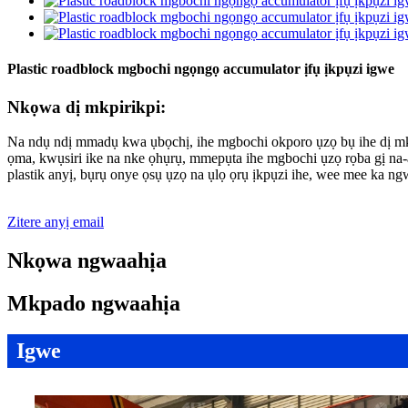
Plastic roadblock mgbochi ngọngọ accumulator ịfụ ịkpụzi igwe
Nkọwa dị mkpirikpi:
Na ndụ ndị mmadụ kwa ụbọchị, ihe mgbochi okporo ụzọ bụ ihe dị mk
ọma, kwụsiri ike na nke ọhụrụ, mmepụta ihe mgbochi ụzọ rọba gị na
plastik anyị, bụrụ onye ọsụ ụzọ na ụlọ ọrụ ịkpụzi ihe, wee mee ka ngw
Zitere anyị email
Nkọwa ngwaahịa
Mkpado ngwaahịa
Igwe