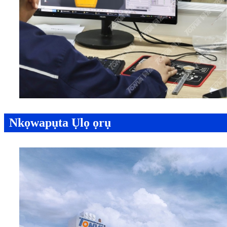
Nkọwapụta Ụlọ ọrụ