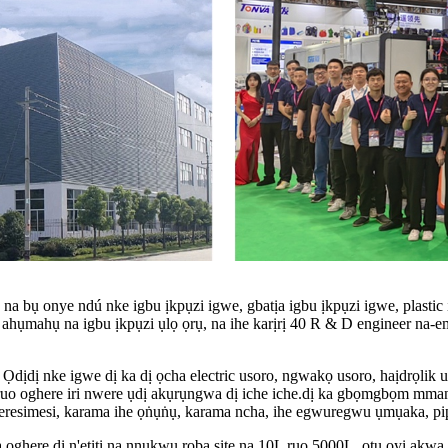
 bụ onye ndú nke igbu ịkpụzi igwe, gbatịa igbu ịkpụzi igwe, plastic ị
e ahụmahụ na igbu ịkpụzi ụlọ ọrụ, na ihe karịrị 40 R & D engineer n
 Ọdịdị nke igwe dị ka dị ọcha electric usoro, ngwakọ usoro, haịdrọlik u
re ruo oghere iri nwere ụdị akụrụngwa dị iche iche.dị ka gbọmgbọm mma
keresimesi, karama ihe ọṅụṅụ, karama ncha, ihe egwuregwu ụmụaka, p
ghere dị n'etiti na nnukwu rọba site na 10L ruo 5000L, otu oyi akw