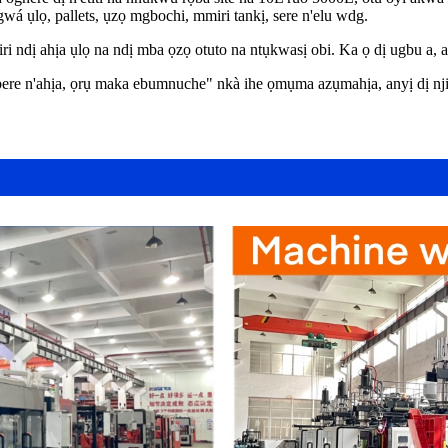
wá ụlọ, pallets, ụzọ mgbochi, mmiri tankị, sere n'elu wdg.
ndị ahịa ụlọ na ndị mba ọzọ otuto na ntụkwasị obi. Ka ọ dị ugbu a, a
bere n'ahịa, ọrụ maka ebumnuche" nkà ihe ọmụma azụmahịa, anyị dị n