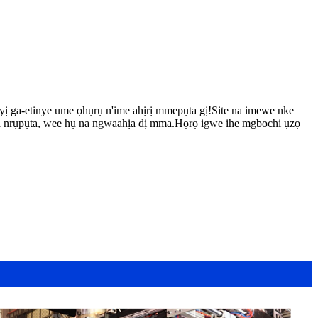
ị ga-etinye ume ọhụrụ n'ime ahịrị mmepụta gị!Site na imewe nke
ta nrụpụta, wee hụ na ngwaahịa dị mma.Họrọ igwe ihe mgbochi ụzọ