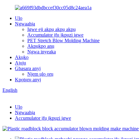
Ụlọ
Ngwaahịa
Igwe eji akpụ akpụ akpụ
Accumulator ịfụ ịkpụzi igwe
PET Stretch Blow Molding Machine
Akpụkpọ anụ
Ngwa inyeaka
Akụkọ
Ajụjụ
Gbasara anyị
Njem ụlọ ọrụ
Kpọtụrụ anyị
English
Ụlọ
Ngwaahịa
Accumulator ịfụ ịkpụzi igwe