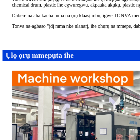
chemical drum, plastic ihe egwuregwu, akpaaka akụkụ, plastic ng
Dabere na aha kacha mma na ọrụ klaasị mbụ, igwe TONVA meriri 
Tonva na-agbaso "ịdị mma nke nlanarị, ihe ọhụrụ na mmepe, da
Ụlọ ọrụ mmepụta ihe