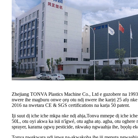
Zhejiang TONVA Plastics Machine Co., Ltd e guzobere na 1993 na
nwere ihe magburu onwe ọrụ otu ndị nwere ihe karịrị 25 afọ nk
2016 na nwetara CE & SGS certifications na karịa 50 patent.
Iji suut dị iche iche mkpa nke ndị ahịa,Tonva mmepe dị iche iche
50L, otu oyi akwa ka isii n'ígwé, otu agba atọ. agba, otu oghe
sprayer, karama ọgwụ pesticide, nkwakọ ngwaahịa ihe, bọọlụ e
Tonva nwekwara ụdị igwe na-akwakọba ihe iji mepụta ngwaahịa o