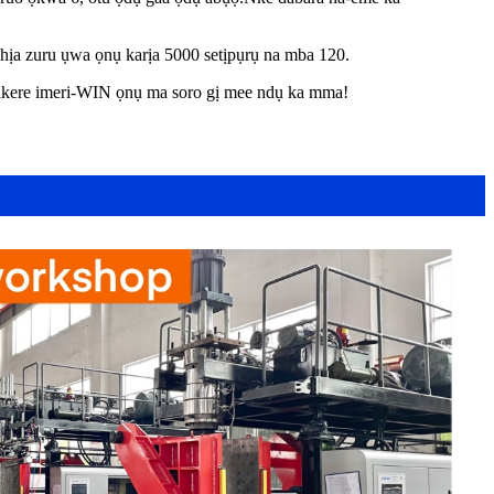
hịa zuru ụwa ọnụ karịa 5000 setịpụrụ na mba 120.
jikere imeri-WIN ọnụ ma soro gị mee ndụ ka mma!