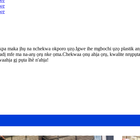
pa maka ịhụ na nchekwa okporo ụzọ.Igwe ihe mgbochi ụzọ plastik any
-adị mfe ma na-arụ ọrụ nke ọma.Chekwaa ọnụ ahịa ọrụ, kwalite nrụpụ
aahịa gị pụta ìhè n'ahịa!